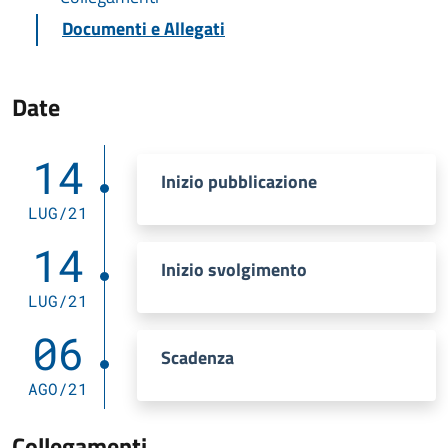
Documenti e Allegati
Date
14
Inizio pubblicazione
LUG/21
14
Inizio svolgimento
LUG/21
06
Scadenza
AGO/21
Collegamenti