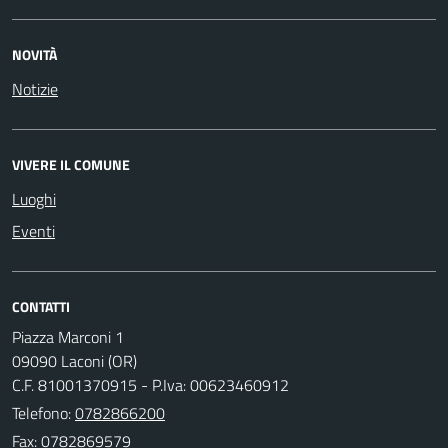
NOVITÀ
Notizie
VIVERE IL COMUNE
Luoghi
Eventi
CONTATTI
Piazza Marconi 1
09090 Laconi (OR)
C.F. 81001370915 - P.Iva: 00623460912
Telefono:
0782866200
Fax: 0782869579