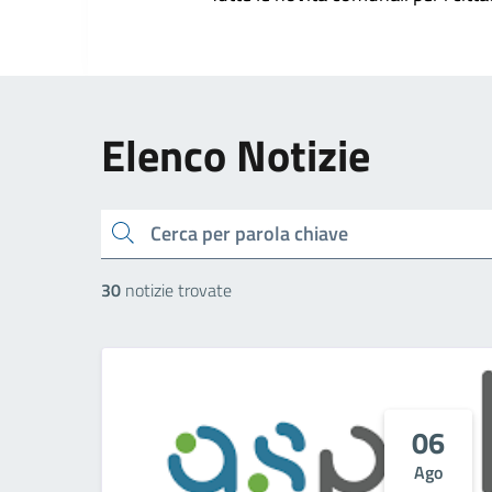
Elenco Notizie
cerca
30
notizie trovate
06
Ago