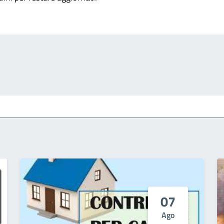
07
Ago