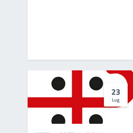
23
Lug