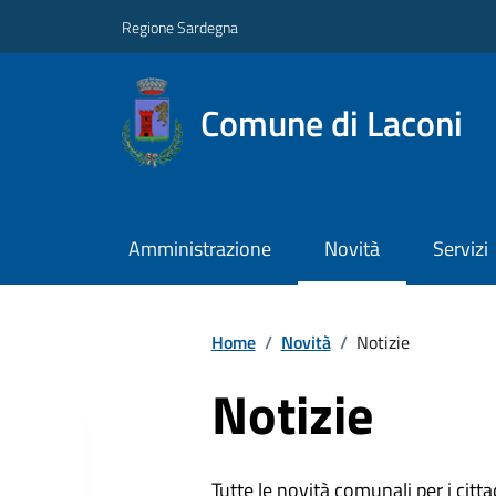
Regione Sardegna
Comune di Laconi
Amministrazione
Novità
Servizi
Home
/
Novità
/
Notizie
Notizie
Tutte le novità comunali per i citta