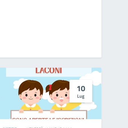
10
Lug