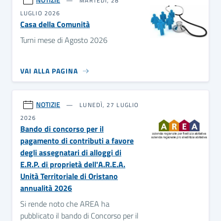
MARTEDÌ, 28
LUGLIO 2026
Casa della Comunità
Turni mese di Agosto 2026
VAI ALLA PAGINA
NOTIZIE
LUNEDÌ, 27 LUGLIO
2026
Bando di concorso per il
pagamento di contributi a favore
degli assegnatari di alloggi di
E.R.P. di proprietà dell'A.R.E.A.
Unità Territoriale di Oristano
annualità 2026
Si rende noto che AREA ha
pubblicato il bando di Concorso per il