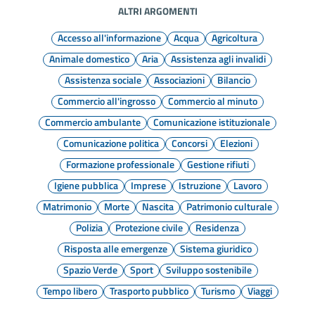
ALTRI ARGOMENTI
Accesso all'informazione
Acqua
Agricoltura
Animale domestico
Aria
Assistenza agli invalidi
Assistenza sociale
Associazioni
Bilancio
Commercio all'ingrosso
Commercio al minuto
Commercio ambulante
Comunicazione istituzionale
Comunicazione politica
Concorsi
Elezioni
Formazione professionale
Gestione rifiuti
Igiene pubblica
Imprese
Istruzione
Lavoro
Matrimonio
Morte
Nascita
Patrimonio culturale
Polizia
Protezione civile
Residenza
Risposta alle emergenze
Sistema giuridico
Spazio Verde
Sport
Sviluppo sostenibile
Tempo libero
Trasporto pubblico
Turismo
Viaggi