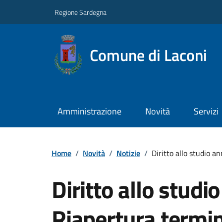
Regione Sardegna
Comune di Laconi
Amministrazione
Novità
Servizi
Home
/
Novità
/
Notizie
/
Diritto allo studio 
Diritto allo studi
Riapertura termi