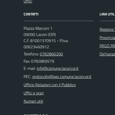
Uffici
CONTATTI
LINK UTIL
Piazza Marconi 1
Regione
09090 Laconi (OR)
Provincia
C.F. 81001370915 - P.Iva:
PAGO P
00623460912
Telefono:
0782866200
Dichiaraz
Fax: 0782869579
E-mail:
PEC:
Ufficio Relazioni con il Pubblico
Uffici e orari
Numeri utili