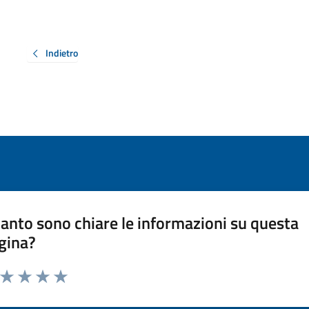
Indietro
anto sono chiare le informazioni su questa
gina?
a da 1 a 5 stelle la pagina
ta 1 stelle su 5
Valuta 2 stelle su 5
Valuta 3 stelle su 5
Valuta 4 stelle su 5
Valuta 5 stelle su 5