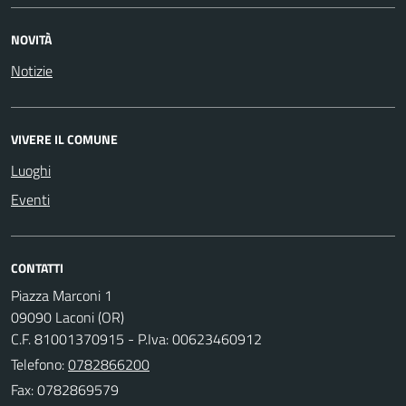
NOVITÀ
Notizie
VIVERE IL COMUNE
Luoghi
Eventi
CONTATTI
Piazza Marconi 1
09090 Laconi (OR)
C.F. 81001370915 - P.Iva: 00623460912
Telefono:
0782866200
Fax: 0782869579