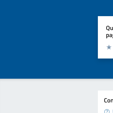
Qu
pa
Valut
Valu
Con