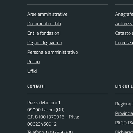
Aree amministrative
Anagrafe 
Documenti e dati
Autorizza
Enti e fondazioni
Catasto e
Organi di governo
Imprese 
Personale amministrativo
Politici
Uffici
CONTATTI
LINK UTIL
Piazza Marconi 1
Regione
09090 Laconi (OR)
Provincia
C.F. 81001370915 - P.Iva:
PAGO P
00623460912
Telefono:
0782866200
Dichiaraz