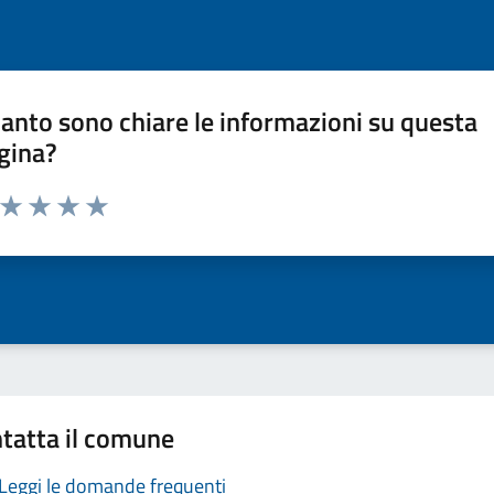
anto sono chiare le informazioni su questa
gina?
a da 1 a 5 stelle la pagina
ta 1 stelle su 5
Valuta 2 stelle su 5
Valuta 3 stelle su 5
Valuta 4 stelle su 5
Valuta 5 stelle su 5
tatta il comune
Leggi le domande frequenti