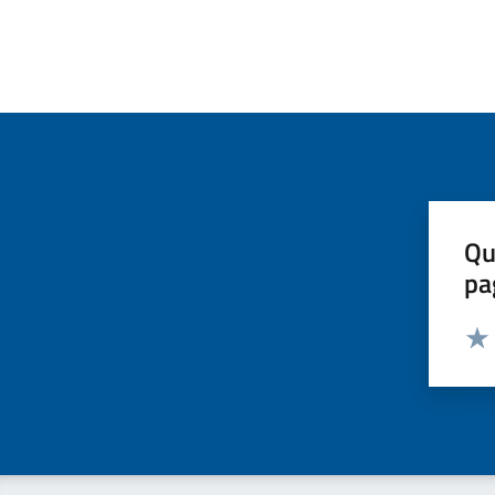
Qu
pa
Valut
Valu