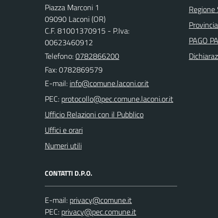
Piazza Marconi 1
Regione
09090 Laconi (OR)
Provincia
C.F. 81001370915 - P.Iva:
PAGO P
00623460912
Telefono:
0782866200
Dichiaraz
Fax: 0782869579
E-mail:
PEC:
Ufficio Relazioni con il Pubblico
Uffici e orari
Numeri utili
CONTATTI D.P.O.
E-mail:
PEC: