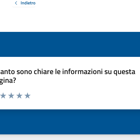
Indietro
anto sono chiare le informazioni su questa
gina?
a da 1 a 5 stelle la pagina
ta 1 stelle su 5
Valuta 2 stelle su 5
Valuta 3 stelle su 5
Valuta 4 stelle su 5
Valuta 5 stelle su 5