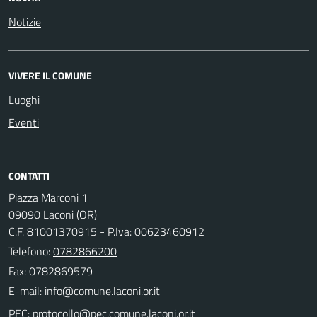
Notizie
VIVERE IL COMUNE
Luoghi
Eventi
CONTATTI
Piazza Marconi 1
09090 Laconi (OR)
C.F. 81001370915 - P.Iva: 00623460912
Telefono:
0782866200
Fax: 0782869579
E-mail:
PEC: