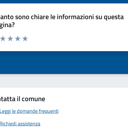
anto sono chiare le informazioni su questa
gina?
a da 1 a 5 stelle la pagina
ta 1 stelle su 5
Valuta 2 stelle su 5
Valuta 3 stelle su 5
Valuta 4 stelle su 5
Valuta 5 stelle su 5
tatta il comune
Leggi le domande frequenti
Richiedi assistenza