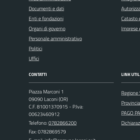
Documenti e dati
Autorizza
Enti e fondazioni
Catasto e
Organi di governo
Imprese 
Personale amministrativo
Politici
Uffici
CONTATTI
LINK UTIL
Piazza Marconi 1
Regione
09090 Laconi (OR)
Provincia
C.F. 81001370915 - P.Iva:
PAGO P
00623460912
Telefono:
0782866200
Dichiaraz
Fax: 0782869579