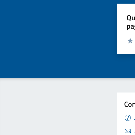
Qu
pa
Valut
Valu
Con