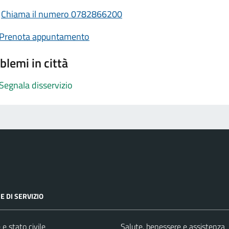
Chiama il numero 0782866200
Prenota appuntamento
blemi in città
Segnala disservizio
E DI SERVIZIO
e stato civile
Salute, benessere e assistenza