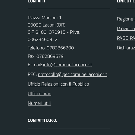
CONTATTI
LINK UTIL
Piazza Marconi 1
Regione
09090 Laconi (OR)
Provincia
C.F. 81001370915 - P.Iva:
PAGO P
00623460912
Telefono:
0782866200
Dichiaraz
Fax: 0782869579
E-mail:
PEC:
Ufficio Relazioni con il Pubblico
Uffici e orari
Numeri utili
CONTATTI D.P.O.