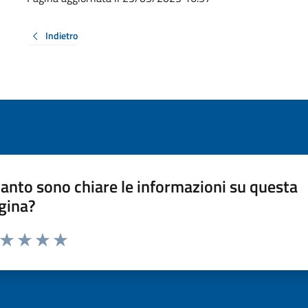
Indietro
anto sono chiare le informazioni su questa
gina?
a da 1 a 5 stelle la pagina
ta 1 stelle su 5
Valuta 2 stelle su 5
Valuta 3 stelle su 5
Valuta 4 stelle su 5
Valuta 5 stelle su 5