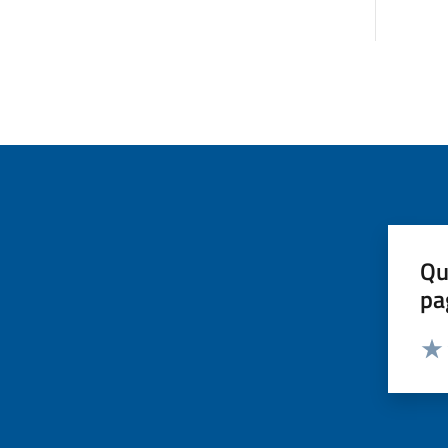
Qu
pa
Valut
Valu