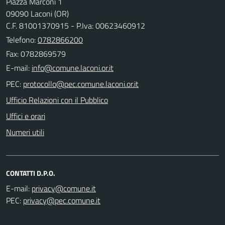
Piazza Marconi 1
09090 Laconi (OR)
C.F. 81001370915 - P.Iva: 00623460912
Telefono:
0782866200
Fax: 0782869579
E-mail:
PEC:
Ufficio Relazioni con il Pubblico
Uffici e orari
Numeri utili
CONTATTI D.P.O.
E-mail:
PEC: