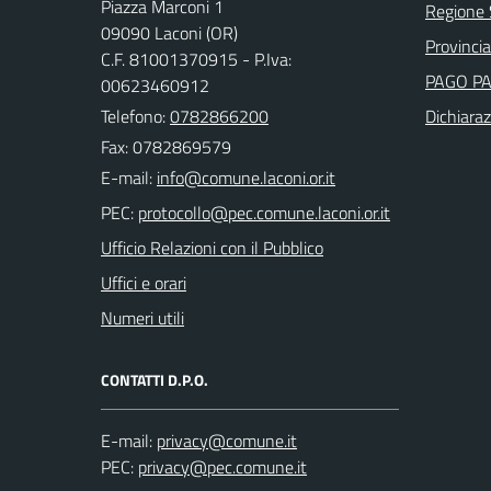
Piazza Marconi 1
Regione
09090 Laconi (OR)
Provincia
C.F. 81001370915 - P.Iva:
PAGO P
00623460912
Telefono:
0782866200
Dichiaraz
Fax: 0782869579
E-mail:
PEC:
Ufficio Relazioni con il Pubblico
Uffici e orari
Numeri utili
CONTATTI D.P.O.
E-mail:
PEC: