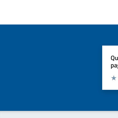
Qu
pa
Valut
Valu