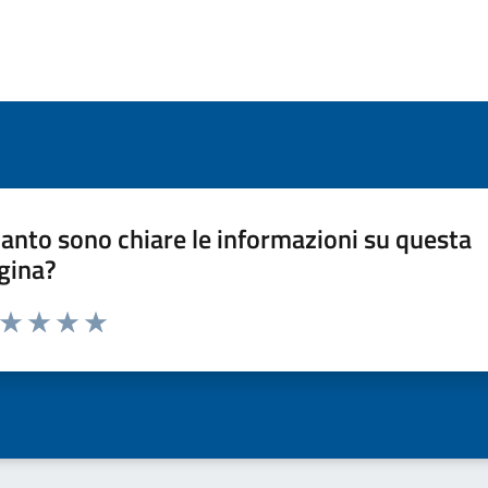
anto sono chiare le informazioni su questa
gina?
a da 1 a 5 stelle la pagina
ta 1 stelle su 5
Valuta 2 stelle su 5
Valuta 3 stelle su 5
Valuta 4 stelle su 5
Valuta 5 stelle su 5