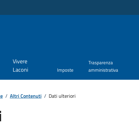
Vivere
Trasparenza
Laconi
Imposte
amministrativa
te
/
Altri Contenuti
/
Dati ulteriori
i