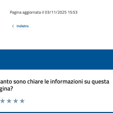
Pagina aggiornata il 03/11/2025 15:53
Indietro
anto sono chiare le informazioni su questa
gina?
a da 1 a 5 stelle la pagina
ta 1 stelle su 5
Valuta 2 stelle su 5
Valuta 3 stelle su 5
Valuta 4 stelle su 5
Valuta 5 stelle su 5