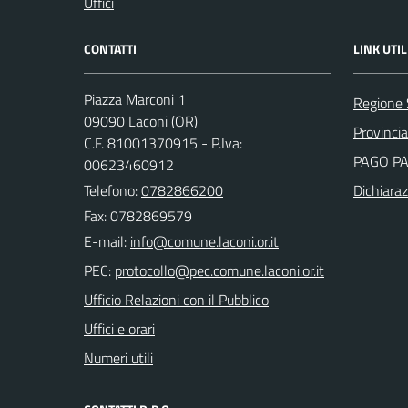
Uffici
CONTATTI
LINK UTIL
Piazza Marconi 1
Regione
09090 Laconi (OR)
Provincia
C.F. 81001370915 - P.Iva:
PAGO P
00623460912
Telefono:
0782866200
Dichiaraz
Fax: 0782869579
E-mail:
PEC:
Ufficio Relazioni con il Pubblico
Uffici e orari
Numeri utili